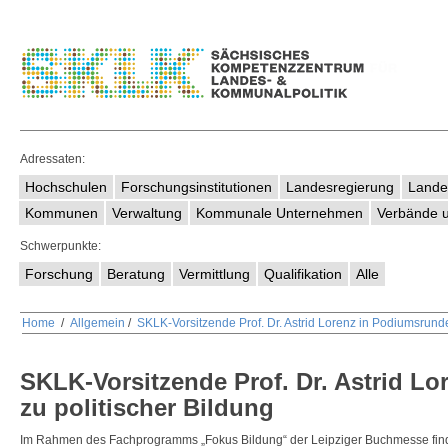
Adressaten:
Hochschulen
Forschungsinstitutionen
Landesregierung
Lande
Kommunen
Verwaltung
Kommunale Unternehmen
Verbände u
Schwerpunkte:
Forschung
Beratung
Vermittlung
Qualifikation
Alle
Home
/
Allgemein
/
SKLK-Vorsitzende Prof. Dr. Astrid Lorenz in Podiumsrunde
SKLK-Vorsitzende Prof. Dr. Astrid L
zu politischer Bildung
Im Rahmen des Fachprogramms „Fokus Bildung“ der Leipziger Buchmesse find